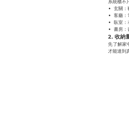
系統櫃不
玄關：
客廳：
臥室：
書房：
2. 收
先了解家
才能達到