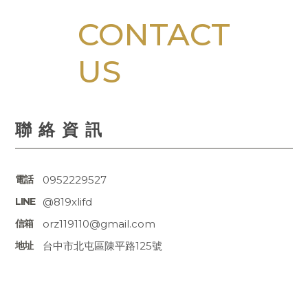
聯絡資訊
0952229527
@819xlifd
orz119110@gmail.com
台中市北屯區陳平路125號