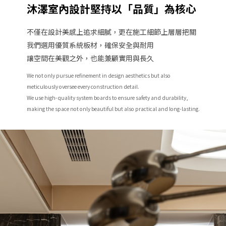
沐澤室內設計堅持以「品質」為核心
不僅在設計美感上追求細膩，更在施工細節上層層把關
我們選用優質系統板材，確保安全與耐用
讓空間在美觀之外，也能兼顧實用與長久
We not only pursue refinement in design aesthetics but also
meticulously oversee every construction detail.
We use high-quality system boards to ensure safety and durability,
making the space not only beautiful but also practical and long-lasting.