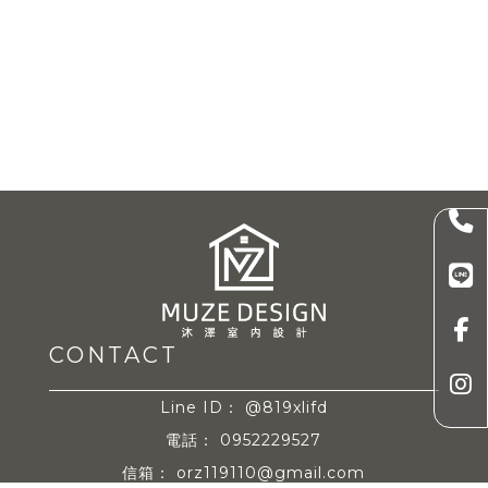
@819xlifd
0952229527
orz119110@gmail.com