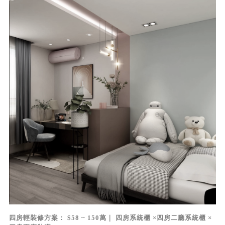
四房輕裝修方案： $58 ~ 150萬｜ 四房系統櫃 ×四房二廳系統櫃 ×